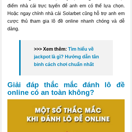
điểm nhà cái trực tuyến để anh em có thể lựa chọn.
Hoặc ngay chính nhà cái Solarbet cũng hỗ trợ anh em
cược thủ tham gia lô đề online nhanh chóng và dễ
dàng.
>>> Xem thêm:
Tìm hiểu về
jackpot là gì? Hướng dẫn tân
binh cách chơi chuẩn nhất
Giải đáp thắc mắc đánh lô đề
online có an toàn không?