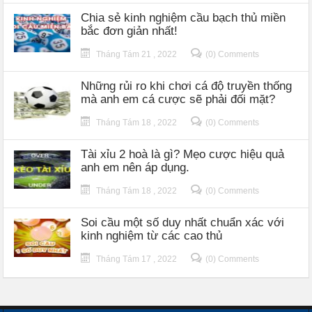
Chia sẻ kinh nghiệm cầu bạch thủ miền
bắc đơn giản nhất!
Tháng Tám 21 , 2022
(0) Comments
Những rủi ro khi chơi cá độ truyền thống
mà anh em cá cược sẽ phải đối mặt?
Tháng Tám 18 , 2022
(0) Comments
Tài xỉu 2 hoà là gì? Mẹo cược hiệu quả
anh em nên áp dụng.
Tháng Tám 18 , 2022
(0) Comments
Soi cầu một số duy nhất chuẩn xác với
kinh nghiệm từ các cao thủ
Tháng Tám 17 , 2022
(0) Comments