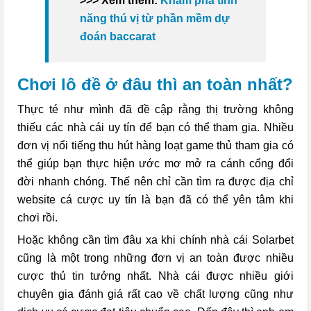
>>> Xem thêm:
Khám phá tính
năng thú vị từ phần mềm dự
đoán baccarat
Chơi lô đề ở đâu thì an toàn nhất?
Thực té như mình đã đề cập rằng thị trường không
thiếu các nhà cái uy tín để bạn có thể tham gia. Nhiều
đơn vị nổi tiếng thu hút hàng loạt game thủ tham gia có
thể giúp bạn thực hiện ước mơ mở ra cánh cổng đổi
đời nhanh chóng. Thế nên chỉ cần tìm ra được địa chỉ
website cá cược uy tín là bạn đã có thể yên tâm khi
chơi rồi.
Hoặc không cần tìm đâu xa khi chính nhà cái Solarbet
cũng là một trong những đơn vị an toàn được nhiều
cược thủ tin tưởng nhất. Nhà cái được nhiều giới
chuyên gia đánh giá rất cao về chất lượng cũng như