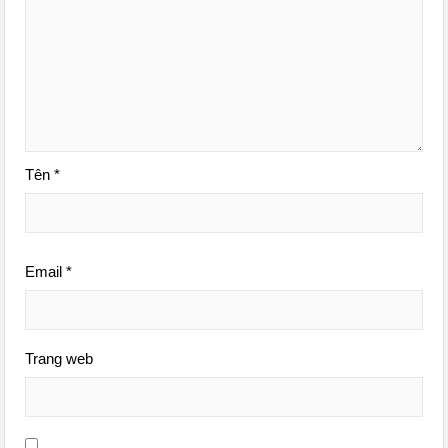
Tên
*
Email
*
Trang web