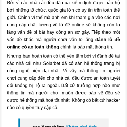
Bởi vì các nhà cái đều đã qua kiểm định được bảo hộ
bởi những tổ chức, quốc gia lớn có uy tín trên toàn thế
giới. Chính vì thế mà anh em khi tham gia vào các nơi
cung cấp chất lượng về lô đề online sẽ không còn lo
lắng vấn đề bị bắt hay công an sờ gáy. Tiếp theo một
vấn đề khác mà người chơi vẫn lo lắng
đánh lô đề
online có an toàn không
chính là bảo mật thông tin.
Nhưng bạn hoàn toàn có thể yên tâm bởi vì đánh đề tại
các nhà cái như Solarbet đã có sẵn hệ thống trang bị
công nghệ hiện đại nhất. Vì vậy mà thông tin người
chơi cung cấp đến cho nhà cái đều được an toàn tuyệt
đối không bị lộ ra ngoài. Bất cứ trường hợp nào như
thông tin mà người chơi muốn được bảo vệ đều sẽ
được hệ thống mã hoá tốt nhất. Không có bất cứ hacker
nào có quyền truy cập cả.