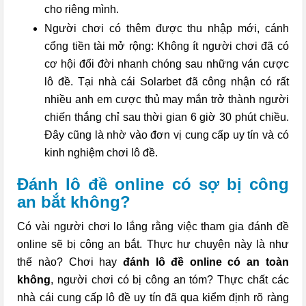
cho riêng mình.
Người chơi có thêm được thu nhập mới, cánh
cổng tiền tài mở rộng: Không ít người chơi đã có
cơ hội đổi đời nhanh chóng sau những ván cược
lô đề. Tại nhà cái Solarbet đã công nhận có rất
nhiều anh em cược thủ may mắn trở thành người
chiến thắng chỉ sau thời gian 6 giờ 30 phút chiều.
Đây cũng là nhờ vào đơn vị cung cấp uy tín và có
kinh nghiệm chơi lô đề.
Đánh lô đề online có sợ bị công
an bắt không?
Có vài người chơi lo lắng rằng việc tham gia đánh đề
online sẽ bị công an bắt. Thực hư chuyện này là như
thế nào? Chơi hay
đánh lô đề online có an toàn
không
, người chơi có bị công an tóm? Thực chất các
nhà cái cung cấp lô đề uy tín đã qua kiểm định rõ ràng