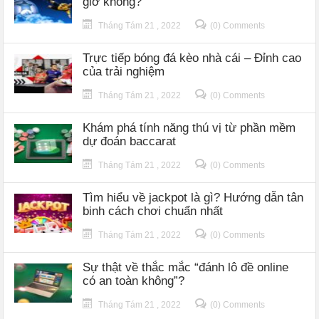
giờ không?
Tháng Tám 21 , 2022
(0) Comments
Trực tiếp bóng đá kèo nhà cái – Đỉnh cao
của trải nghiệm
Tháng Tám 21 , 2022
(0) Comments
Khám phá tính năng thú vị từ phần mềm
dự đoán baccarat
Tháng Tám 21 , 2022
(0) Comments
Tìm hiểu về jackpot là gì? Hướng dẫn tân
binh cách chơi chuẩn nhất
Tháng Tám 21 , 2022
(0) Comments
Sự thật về thắc mắc “đánh lô đề online
có an toàn không”?
Tháng Tám 21 , 2022
(0) Comments