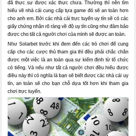
đã thực sự được xác thực chưa. Thường thì nên tìm
hiểu về nhà cái cung cấp tựa game đó sẽ an toàn hơn
cho anh em. Bởi các nhà cái trực tuyến uy tín sẽ có các
giấy chứng nhận rõ ràng về độ uy tín cũng như đảm bảo
được cho tất cả người chơi của mình sẽ được an toàn.
Như Solarbet trước khi đem đến các trò chơi để cung
cấp cho các cược thủ tham gia thì đều phải chắc chắn
được một việc là an toàn qua sự kiểm định từ tổ chức
có tiếng. Và nếu như tất cả người chơi đều hiểu được
điều này thì có nghĩa là bạn sẽ biết được các nhà cái uy
tín, an toàn sẽ cho bạn chỗ dựa tốt hơn khi tham gia
chơi trực tuyến.