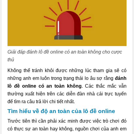
Giải đáp đánh lô đề online có an toàn không cho cược
thủ
Không thể tránh khỏi được những lúc tham gia sẽ có
những anh em luôn trong trạng thái lo âu sợ rằng
đánh
lô đề online có an toàn không
. Các thắc mắc vẫn
thường xuất hiện trên các diễn đàn nhà cái trực tuyến
để tìm ra câu trả lời chi tiết nhất.
Tìm hiểu về độ an toàn của lô đề online
Trước tiên thì cần phải xác minh được việc trò chơi đó
có thực sự an toàn hay không, nguồn chơi của anh em