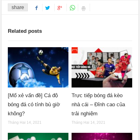
share
Related posts
[Mổ xẻ vấn đề] Cá độ
Trực tiếp bóng đá kèo
bóng đá có tính bù giờ
nhà cái – Đỉnh cao của
không?
trải nghiệm
Tháng Hai 14, 2021
Tháng Hai 14, 2021