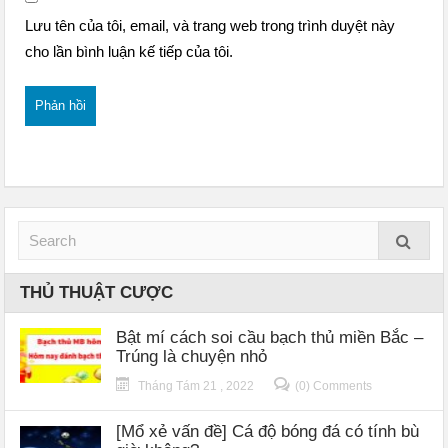
Lưu tên của tôi, email, và trang web trong trình duyệt này
cho lần bình luận kế tiếp của tôi.
THỦ THUẬT CƯỢC
Bật mí cách soi cầu bạch thủ miền Bắc –
Trúng là chuyện nhỏ
Tháng Tám 21 , 2022
(0) Comments
[Mổ xẻ vấn đề] Cá độ bóng đá có tính bù