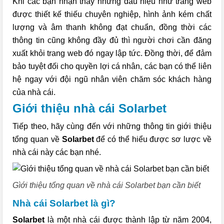
Khi các bạn nhận thấy những dấu hiệu như trang web
được thiết kế thiếu chuyên nghiệp, hình ảnh kém chất
lượng và âm thanh không đạt chuẩn, đồng thời các
thông tin cũng không đầy đủ thì người chơi cần đăng
xuất khỏi trang web đó ngay lập tức. Đồng thời, để đảm
bảo tuyệt đối cho quyền lợi cá nhân, các bạn có thể liên
hệ ngay với đội ngũ nhân viên chăm sóc khách hàng
của nhà cái.
Giới thiệu nhà cái Solarbet
Tiếp theo, hãy cùng đến với những thông tin giới thiệu
tổng quan về
Solarbet
để có thể hiểu được sơ lược về
nhà cái này các bạn nhé.
Gìới thiệu tổng quan về nhà cái Solarbet bạn cần biết
Nhà cái Solarbet là gì?
Solarbet
là một nhà cái được thành lập từ năm 2004,