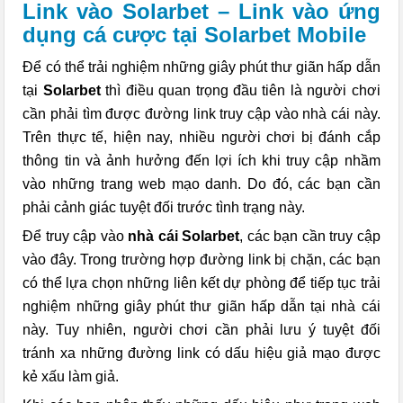
Link vào Solarbet – Link vào ứng
dụng cá cược tại Solarbet Mobile
Để có thể trải nghiệm những giây phút thư giãn hấp dẫn
tại
Solarbet
thì điều quan trọng đầu tiên là người chơi
cần phải tìm được đường link truy cập vào nhà cái này.
Trên thực tế, hiện nay, nhiều người chơi bị đánh cắp
thông tin và ảnh hưởng đến lợi ích khi truy cập nhầm
vào những trang web mạo danh. Do đó, các bạn cần
phải cảnh giác tuyệt đối trước tình trạng này.
Để truy cập vào
nhà cái Solarbet
, các bạn cần truy cập
vào đây. Trong trường hợp đường link bị chặn, các bạn
có thể lựa chọn những liên kết dự phòng để tiếp tục trải
nghiệm những giây phút thư giãn hấp dẫn tại nhà cái
này. Tuy nhiên, người chơi cần phải lưu ý tuyệt đối
tránh xa những đường link có dấu hiệu giả mạo được
kẻ xấu làm giả.