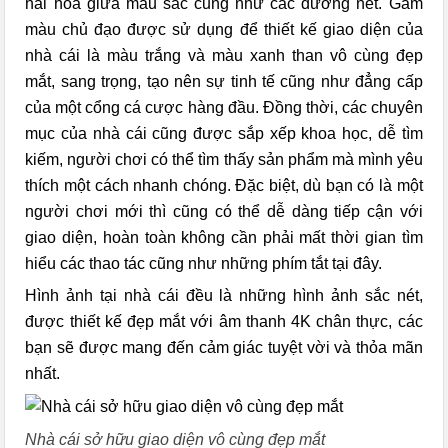
hài hòa giữa màu sắc cũng như các đường nét. Gam
màu chủ đạo được sử dụng để thiết kế giao diện của
nhà cái là màu trắng và màu xanh than vô cùng đẹp
mắt, sang trọng, tạo nên sự tinh tế cũng như đẳng cấp
của một cổng cá cược hàng đầu. Đồng thời, các chuyên
mục của nhà cái cũng được sắp xếp khoa học, dễ tìm
kiếm, người chơi có thể tìm thấy sản phẩm mà mình yêu
thích một cách nhanh chóng. Đặc biệt, dù bạn có là một
người chơi mới thì cũng có thể dễ dàng tiếp cận với
giao diện, hoàn toàn không cần phải mất thời gian tìm
hiểu các thao tác cũng như những phím tắt tại đây.
Hình ảnh tại nhà cái đều là những hình ảnh sắc nét,
được thiết kế đẹp mắt với âm thanh 4K chân thực, các
bạn sẽ được mang đến cảm giác tuyệt vời và thỏa mãn
nhất.
Nhà cái sở hữu giao diện vô cùng đẹp mắt