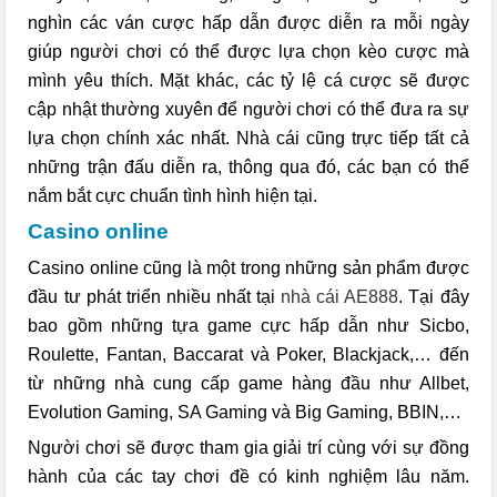
nghìn các ván cược hấp dẫn được diễn ra mỗi ngày
giúp người chơi có thể được lựa chọn kèo cược mà
mình yêu thích. Mặt khác, các tỷ lệ cá cược sẽ được
cập nhật thường xuyên để người chơi có thể đưa ra sự
lựa chọn chính xác nhất. Nhà cái cũng trực tiếp tất cả
những trận đấu diễn ra, thông qua đó, các bạn có thể
nắm bắt cực chuẩn tình hình hiện tại.
Casino online
Casino online cũng là một trong những sản phẩm được
đầu tư phát triển nhiều nhất tại
nhà cái AE888
. Tại đây
bao gồm những tựa game cực hấp dẫn như Sicbo,
Roulette, Fantan, Baccarat và Poker, Blackjack,… đến
từ những nhà cung cấp game hàng đầu như Allbet,
Evolution Gaming, SA Gaming và Big Gaming, BBIN,…
Người chơi sẽ được tham gia giải trí cùng với sự đồng
hành của các tay chơi đề có kinh nghiệm lâu năm.