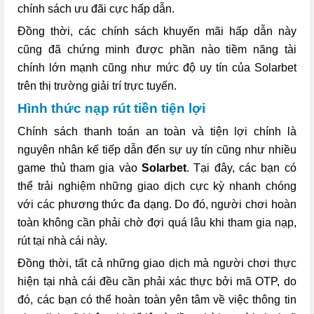
chính sách ưu đãi cực hấp dẫn.
Đồng thời, các chính sách khuyến mãi hấp dẫn này
cũng đã chứng minh được phần nào tiềm năng tài
chính lớn mạnh cũng như mức độ uy tín của Solarbet
trên thị trường giải trí trực tuyến.
Hình thức nạp rút tiền tiện lợi
Chính sách thanh toán an toàn và tiện lợi chính là
nguyên nhân kế tiếp dẫn đến sự uy tín cũng như nhiều
game thủ tham gia vào
Solarbet
. Tại đây, các bạn có
thể trải nghiệm những giao dịch cực kỳ nhanh chóng
với các phương thức đa dạng. Do đó, người chơi hoàn
toàn không cần phải chờ đợi quá lâu khi tham gia nạp,
rút tại nhà cái này.
Đồng thời, tất cả những giao dịch mà người chơi thực
hiện tại nhà cái đều cần phải xác thực bởi mã OTP, do
đó, các bạn có thể hoàn toàn yên tâm về việc thông tin