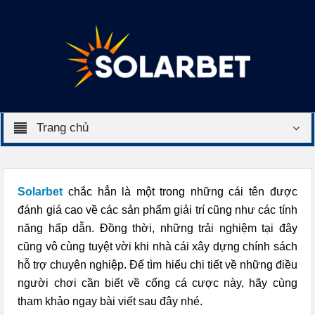
Trang chủ
Solarbet
chắc hẳn là một trong những cái tên được
đánh giá cao về các sản phẩm giải trí cũng như các tính
năng hấp dẫn. Đồng thời, những trải nghiệm tại đây
cũng vô cùng tuyệt vời khi nhà cái xây dựng chính sách
hỗ trợ chuyên nghiệp. Để tìm hiểu chi tiết về những điều
người chơi cần biết về cổng cá cược này, hãy cùng
tham khảo ngay bài viết sau đây nhé.