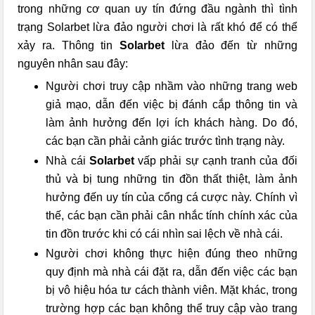
trong những cơ quan uy tín đứng đầu ngành thì tình
trạng Solarbet lừa đảo người chơi là rất khó để có thể
xảy ra. Thông tin
Solarbet
lừa đảo đến từ những
nguyên nhân sau đây:
Người chơi truy cập nhầm vào những trang web
giả mạo, dẫn đến việc bị đánh cắp thông tin và
làm ảnh hưởng đến lợi ích khách hàng. Do đó,
các bạn cần phải cảnh giác trước tình trạng này.
Nhà cái
Solarbet
vấp phải sự cạnh tranh của đối
thủ và bị tung những tin đồn thất thiệt, làm ảnh
hưởng đến uy tín của cổng cá cược này. Chính vì
thế, các bạn cần phải cân nhắc tính chính xác của
tin đồn trước khi có cái nhìn sai lệch về nhà cái.
Người chơi không thực hiện đúng theo những
quy định mà nhà cái đặt ra, dẫn đến việc các bạn
bị vô hiệu hóa tư cách thành viên. Mặt khác, trong
trường hợp các bạn không thể truy cập vào trang