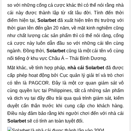
so với những cổng cá cược khác thì có thể nói rằng nhà
cái này được thành lập từ rất lâu đời. Tính đến thời
điểm hiện tại,
Solarbet
đã xuất hiện trên thị trường với
thời gian lên đến gần 20 năm, về mặt kinh nghiệm cũng
như chất lượng các sản phẩm thì có thể nói rằng, cổng
cá cược này luôn dẫn đầu so với những cái tên cùng
ngành. Đồng thời,
Solarbet
cũng là một cái tên vô cùng
nổi tiếng ở khu vực Châu Á – Thái Bình Dương.
Mặt khác, về tính hợp pháp,
nhà cái Solarbet
đã được
cấp phép hoạt động bởi Cục quản lý giải trí và trò chơi
có tên là PAGCOR. Đây là một cơ quan giám sát vô
cùng quyền lực tại Philippines, tất cả những sản phẩm
và dịch vụ tại đây đều trải qua quá trình giám sát, kiểm
duyệt cẩn thận trước khi cung cấp cho khách hàng.
Điều này đảm bảo rằng khi người chơi đến với nhà cái
Solarbet
sẽ có tính an toàn tuyệt đối.