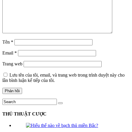
Tên
*
Email
*
Trang web
Lưu tên của tôi, email, và trang web trong trình duyệt này cho
lần bình luận kế tiếp của tôi.
THỦ THUẬT CƯỢC