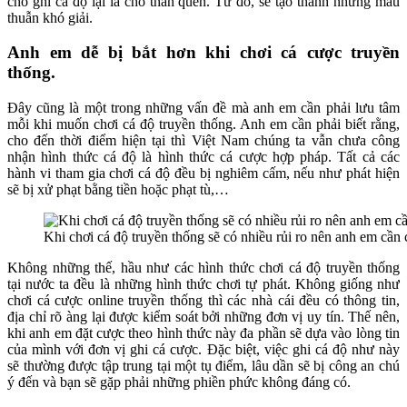
chỗ ghi cá độ lại là chỗ thân quen. Từ đó, sẽ tạo thành những mâu
thuẫn khó giải.
Anh em dễ bị bắt hơn khi chơi cá cược truyền
thống.
Đây cũng là một trong những vấn đề mà anh em cần phải lưu tâm
mỗi khi muốn chơi cá độ truyền thống. Anh em cần phải biết rằng,
cho đến thời điểm hiện tại thì Việt Nam chúng ta vẫn chưa công
nhận hình thức cá độ là hình thức cá cược hợp pháp. Tất cả các
hành vi tham gia chơi cá độ đều bị nghiêm cấm, nếu như phát hiện
sẽ bị xử phạt bằng tiền hoặc phạt tù,…
Khi chơi cá độ truyền thống sẽ có nhiều rủi ro nên anh em cần
Không những thế, hầu như các hình thức chơi cá độ truyền thống
tại nước ta đều là những hình thức chơi tự phát. Không giống như
chơi cá cược online truyền thống thì các nhà cái đều có thông tin,
địa chỉ rõ àng lại được kiểm soát bởi những đơn vị uy tín. Thế nên,
khi anh em đặt cược theo hình thức này đa phần sẽ dựa vào lòng tin
của mình với đơn vị ghi cá cược. Đặc biệt, việc ghi cá độ như này
sẽ thường được tập trung tại một tụ điểm, lâu dần sẽ bị công an chú
ý đến và bạn sẽ gặp phải những phiền phức không đáng có.