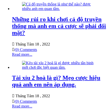
Những rủi ro khi chơi cá độ truyền
thống mà anh em cá cược sẽ phải đối
mặt?
Tháng Tám 18 , 2022
(0) Comments
Read more...
Tài xỉu 2 hoà là gì? Mẹo cược hiệu
quả anh em nên áp dụng.
Tháng Tám 18 , 2022
(0) Comments
Read more...