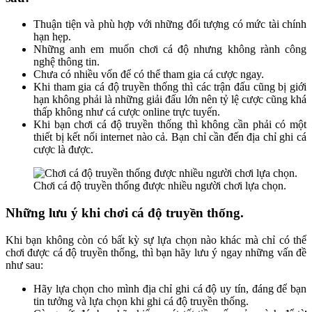
Thuận tiện và phù hợp với những đối tượng có mức tài chính
hạn hẹp.
Những anh em muốn chơi cá độ nhưng không rành công
nghệ thông tin.
Chưa có nhiều vốn để có thể tham gia cá cược ngay.
Khi tham gia cá độ truyền thống thì các trận đấu cũng bị giới
hạn không phải là những giải đấu lớn nên tỷ lệ cược cũng khá
thấp không như cá cược online trực tuyến.
Khi bạn chơi cá độ truyền thống thì không cần phải có một
thiết bị kết nối internet nào cả. Bạn chỉ cần đến địa chỉ ghi cá
cược là được.
Chơi cá độ truyền thống được nhiều người chơi lựa chọn.
Những lưu ý khi chơi cá độ truyền thống.
Khi bạn không còn có bất kỳ sự lựa chọn nào khác mà chỉ có thể
chơi được cá độ truyền thống, thì bạn hãy lưu ý ngay những vấn đề
như sau:
Hãy lựa chọn cho mình địa chỉ ghi cá độ uy tín, đáng để bạn
tin tưởng và lựa chọn khi ghi cá độ truyền thống.