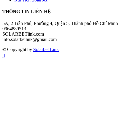
THÔNG TIN LIÊN HỆ
5A, 2 Trần Phú, Phường 4, Quận 5, Thành phố Hồ Chí Minh
0964889513
SOLARBETlink.com
info.solarbetlink@gmail.com
© Copyright by
Solarbet Link