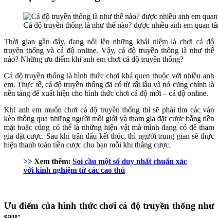
Cá độ truyền thống là như thế nào? được nhiều anh em quan t
Thời gian gần đây, đang nổi lên những khái niệm là chơi cá độ
truyền thống và cá độ online. Vậy, cá độ truyền thống là như thế
nào? Những ưu điểm khi anh em chơi cá độ truyền thống?
Cá độ truyền thống là hình thức chơi khá quen thuộc với nhiều anh
em. Thực tế, cá độ truyền thống đã có từ rất lâu và nó cũng chính là
nền tảng để xuất hiện cho hình thức chơi cá độ mới – cá độ online.
Khi anh em muốn chơi cá độ truyền thống thì sẽ phải tìm các ván
kèo thông qua những người môi giới và tham gia đặt cược bằng tiền
mặt hoặc cũng có thể là những hiện vật mà mình đang có để tham
gia đặt cược. Sau khi trận đấu kết thúc, thì người trung gian sẽ thực
hiện thanh toán tiền cược cho bạn mỗi khi thắng cược.
>> Xem thêm:
Soi cầu một số duy nhất chuẩn xác
với kinh nghiệm từ các cao thủ
Ưu điểm của hình thức chơi cá độ truyền thống như
sau: