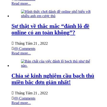
Read more...
Sự thật về thắc mắc “đánh lô đề
online có an toàn không”?
Tháng Tám 21 , 2022
(0) Comments
Read more...
Chia sẻ kinh nghiệm cầu bạch thủ
miền bắc đơn giản nhất!
Tháng Tám 21 , 2022
(0) Comments
Read more...